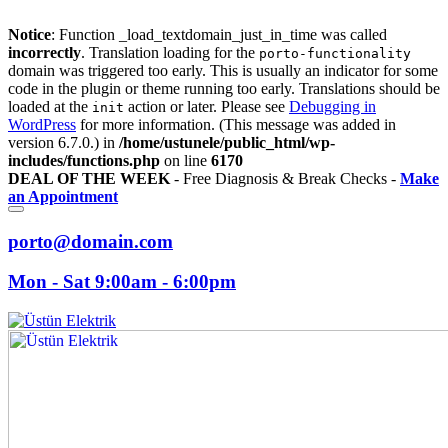
Notice
: Function _load_textdomain_just_in_time was called
incorrectly
. Translation loading for the
porto-functionality
domain was triggered too early. This is usually an indicator for some
code in the plugin or theme running too early. Translations should be
loaded at the
action or later. Please see
Debugging in
init
WordPress
for more information. (This message was added in
version 6.7.0.) in
/home/ustunele/public_html/wp-
includes/functions.php
on line
6170
DEAL OF THE WEEK
- Free Diagnosis & Break Checks -
Make
an Appointment
porto@domain.com
Mon - Sat 9:00am - 6:00pm