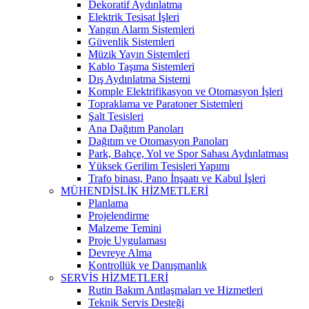
Dekoratif Aydınlatma
Elektrik Tesisat İşleri
Yangın Alarm Sistemleri
Güvenlik Sistemleri
Müzik Yayın Sistemleri
Kablo Taşıma Sistemleri
Dış Aydınlatma Sistemi
Komple Elektrifikasyon ve Otomasyon İşleri
Topraklama ve Paratoner Sistemleri
Şalt Tesisleri
Ana Dağıtım Panoları
Dağıtım ve Otomasyon Panoları
Park, Bahçe, Yol ve Spor Sahası Aydınlatması
Yüksek Gerilim Tesisleri Yapımı
Trafo binası, Pano İnşaatı ve Kabul İşleri
MÜHENDİSLİK HİZMETLERİ
Planlama
Projelendirme
Malzeme Temini
Proje Uygulaması
Devreye Alma
Kontrollük ve Danışmanlık
SERVİS HİZMETLERİ
Rutin Bakım Antlaşmaları ve Hizmetleri
Teknik Servis Desteği