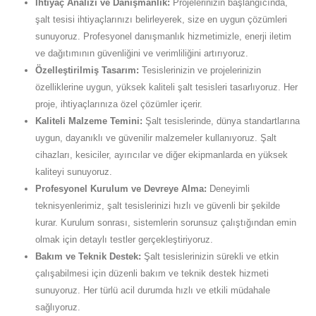
İhtiyaç Analizi ve Danışmanlık:
Projelerinizin başlangıcında,
şalt tesisi ihtiyaçlarınızı belirleyerek, size en uygun çözümleri
sunuyoruz. Profesyonel danışmanlık hizmetimizle, enerji iletim
ve dağıtımının güvenliğini ve verimliliğini artırıyoruz.
Özelleştirilmiş Tasarım:
Tesislerinizin ve projelerinizin
özelliklerine uygun, yüksek kaliteli şalt tesisleri tasarlıyoruz. Her
proje, ihtiyaçlarınıza özel çözümler içerir.
Kaliteli Malzeme Temini:
Şalt tesislerinde, dünya standartlarına
uygun, dayanıklı ve güvenilir malzemeler kullanıyoruz. Şalt
cihazları, kesiciler, ayırıcılar ve diğer ekipmanlarda en yüksek
kaliteyi sunuyoruz.
Profesyonel Kurulum ve Devreye Alma:
Deneyimli
teknisyenlerimiz, şalt tesislerinizi hızlı ve güvenli bir şekilde
kurar. Kurulum sonrası, sistemlerin sorunsuz çalıştığından emin
olmak için detaylı testler gerçekleştiriyoruz.
Bakım ve Teknik Destek:
Şalt tesislerinizin sürekli ve etkin
çalışabilmesi için düzenli bakım ve teknik destek hizmeti
sunuyoruz. Her türlü acil durumda hızlı ve etkili müdahale
sağlıyoruz.