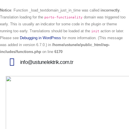
Notice
: Function _load_textdomain_just_in_time was called
incorrectly
.
Translation loading for the
domain was triggered too
porto-functionality
early. This is usually an indicator for some code in the plugin or theme
running too early. Translations should be loaded at the
action or later.
init
Please see
Debugging in WordPress
for more information. (This message
was added in version 6.7.0.) in
/home/ustunele/public_html/wp-
includes/functions.php
on line
6170
info@ustunelektrik.com.tr