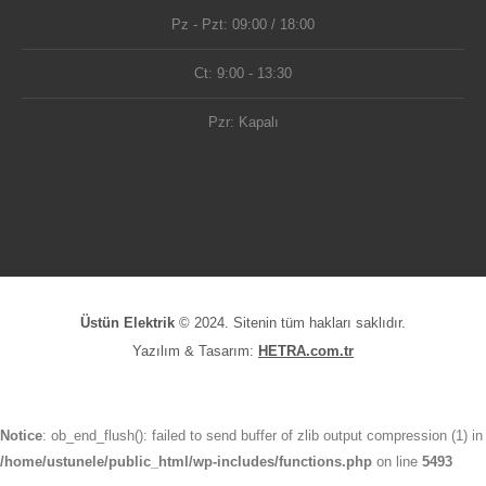
Pz - Pzt: 09:00 / 18:00
Ct: 9:00 - 13:30
Pzr: Kapalı
Üstün Elektrik
© 2024. Sitenin tüm hakları saklıdır.
Yazılım & Tasarım:
HETRA.com.tr
Notice
: ob_end_flush(): failed to send buffer of zlib output compression (1) in
/home/ustunele/public_html/wp-includes/functions.php
on line
5493