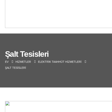
Şalt Tesisleri
EV
HIZMETLER
ELEKTRİK TAAHHÜT HİZMETLERİ
ŞALT TESISLERI