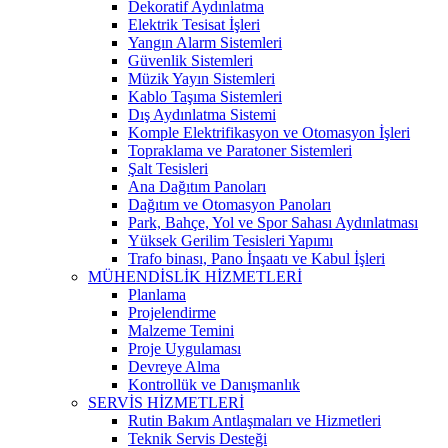
Dekoratif Aydınlatma
Elektrik Tesisat İşleri
Yangın Alarm Sistemleri
Güvenlik Sistemleri
Müzik Yayın Sistemleri
Kablo Taşıma Sistemleri
Dış Aydınlatma Sistemi
Komple Elektrifikasyon ve Otomasyon İşleri
Topraklama ve Paratoner Sistemleri
Şalt Tesisleri
Ana Dağıtım Panoları
Dağıtım ve Otomasyon Panoları
Park, Bahçe, Yol ve Spor Sahası Aydınlatması
Yüksek Gerilim Tesisleri Yapımı
Trafo binası, Pano İnşaatı ve Kabul İşleri
MÜHENDİSLİK HİZMETLERİ
Planlama
Projelendirme
Malzeme Temini
Proje Uygulaması
Devreye Alma
Kontrollük ve Danışmanlık
SERVİS HİZMETLERİ
Rutin Bakım Antlaşmaları ve Hizmetleri
Teknik Servis Desteği