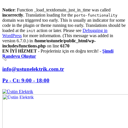
Notice
: Function _load_textdomain_just_in_time was called
incorrectly
. Translation loading for the
porto-functionality
domain was triggered too early. This is usually an indicator for some
code in the plugin or theme running too early. Translations should be
loaded at the
action or later. Please see
Debugging in
init
WordPress
for more information. (This message was added in
version 6.7.0.) in
/home/ustunele/public_html/wp-
includes/functions.php
on line
6170
EN İYİ HİZMET
- Projeleriniz için en doğru tercih! -
Şimdi
Randevu Oluştur
info@ustunelektrik.com.tr
Pz - Ct: 9:00 - 18:00