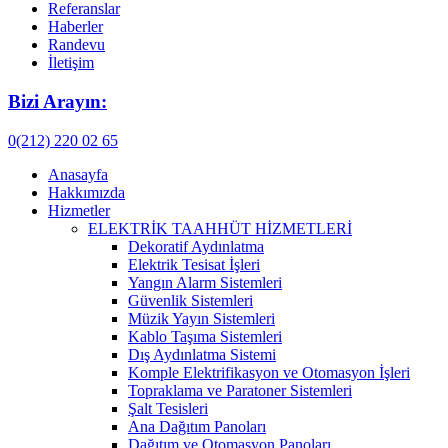
Referanslar
Haberler
Randevu
İletişim
Bizi Arayın:
0(212) 220 02 65
Anasayfa
Hakkımızda
Hizmetler
ELEKTRİK TAAHHÜT HİZMETLERİ
Dekoratif Aydınlatma
Elektrik Tesisat İşleri
Yangın Alarm Sistemleri
Güvenlik Sistemleri
Müzik Yayın Sistemleri
Kablo Taşıma Sistemleri
Dış Aydınlatma Sistemi
Komple Elektrifikasyon ve Otomasyon İşleri
Topraklama ve Paratoner Sistemleri
Şalt Tesisleri
Ana Dağıtım Panoları
Dağıtım ve Otomasyon Panoları