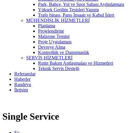
Park, Bahçe, Yol ve Spor Sahası Aydınlatması
Yüksek Gerilim Tesisleri Yapımı
Trafo binası, Pano İnşaatı ve Kabul İşleri
MÜHENDİSLİK HİZMETLERİ
Planlama
Projelendirme
Malzeme Temini
Proje Uygulaması
Devreye Alma
Kontrollük ve Danışmanlık
SERVİS HİZMETLERİ
Rutin Bakım Antlaşmaları ve Hizmetleri
Teknik Servis Desteği
Referanslar
Haberler
Randevu
İletişim
Single Service
Ev