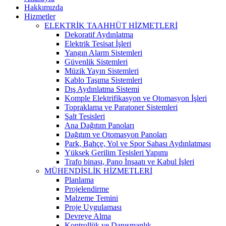
Hakkımızda
Hizmetler
ELEKTRİK TAAHHÜT HİZMETLERİ
Dekoratif Aydınlatma
Elektrik Tesisat İşleri
Yangın Alarm Sistemleri
Güvenlik Sistemleri
Müzik Yayın Sistemleri
Kablo Taşıma Sistemleri
Dış Aydınlatma Sistemi
Komple Elektrifikasyon ve Otomasyon İşleri
Topraklama ve Paratoner Sistemleri
Şalt Tesisleri
Ana Dağıtım Panoları
Dağıtım ve Otomasyon Panoları
Park, Bahçe, Yol ve Spor Sahası Aydınlatması
Yüksek Gerilim Tesisleri Yapımı
Trafo binası, Pano İnşaatı ve Kabul İşleri
MÜHENDİSLİK HİZMETLERİ
Planlama
Projelendirme
Malzeme Temini
Proje Uygulaması
Devreye Alma
Kontrollük ve Danışmanlık