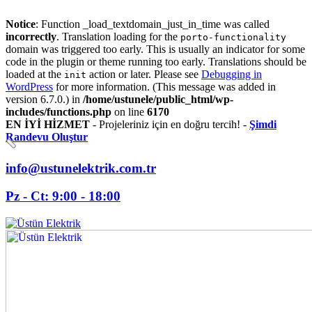
Notice
: Function _load_textdomain_just_in_time was called
incorrectly
. Translation loading for the
porto-functionality
domain was triggered too early. This is usually an indicator for some
code in the plugin or theme running too early. Translations should be
loaded at the
action or later. Please see
Debugging in
init
WordPress
for more information. (This message was added in
version 6.7.0.) in
/home/ustunele/public_html/wp-
includes/functions.php
on line
6170
EN İYİ HİZMET
- Projeleriniz için en doğru tercih! -
Şimdi
Randevu Oluştur
info@ustunelektrik.com.tr
Pz - Ct: 9:00 - 18:00