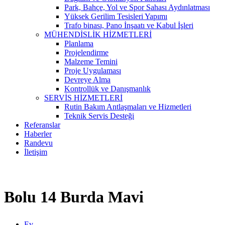
Park, Bahçe, Yol ve Spor Sahası Aydınlatması
Yüksek Gerilim Tesisleri Yapımı
Trafo binası, Pano İnşaatı ve Kabul İşleri
MÜHENDİSLİK HİZMETLERİ
Planlama
Projelendirme
Malzeme Temini
Proje Uygulaması
Devreye Alma
Kontrollük ve Danışmanlık
SERVİS HİZMETLERİ
Rutin Bakım Antlaşmaları ve Hizmetleri
Teknik Servis Desteği
Referanslar
Haberler
Randevu
İletişim
Bolu 14 Burda Mavi
Ev