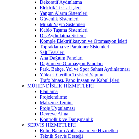
Dekoratif Aydınlatma
Elektrik Tesisat İşleri
Yangın Alarm Sistemleri
Güvenlik Sistemleri
Müzik Yayın Sistemleri
Kablo Taşıma Sistemleri
Dış Aydınlatma Sistemi
Komple Elektrifikasyon ve Otomasyon İşleri
Topraklama ve Paratoner Sistemleri
Şalt Tesisleri
Ana Dağıtım Panoları
Dağıtım ve Otomasyon Panoları
Park, Bahçe, Yol ve Spor Sahası Aydınlatması
Yüksek Gerilim Tesisleri Yapımı
Trafo binası, Pano İnşaatı ve Kabul İşleri
MÜHENDİSLİK HİZMETLERİ
Planlama
Projelendirme
Malzeme Temini
Proje Uygulaması
Devreye Alma
Kontrollük ve Danışmanlık
SERVİS HİZMETLERİ
Rutin Bakım Antlaşmaları ve Hizmetleri
Teknik Servis Desteği