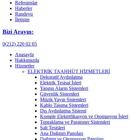
Referanslar
Haberler
Randevu
İletişim
Bizi Arayın:
0(212) 220 02 65
Anasayfa
Hakkımızda
Hizmetler
ELEKTRİK TAAHHÜT HİZMETLERİ
Dekoratif Aydınlatma
Elektrik Tesisat İşleri
Yangın Alarm Sistemleri
Güvenlik Sistemleri
Müzik Yayın Sistemleri
Kablo Taşıma Sistemleri
Dış Aydınlatma Sistemi
Komple Elektrifikasyon ve Otomasyon İşleri
Topraklama ve Paratoner Sistemleri
Şalt Tesisleri
Ana Dağıtım Panoları
Dağıtım ve Otomasyon Panoları