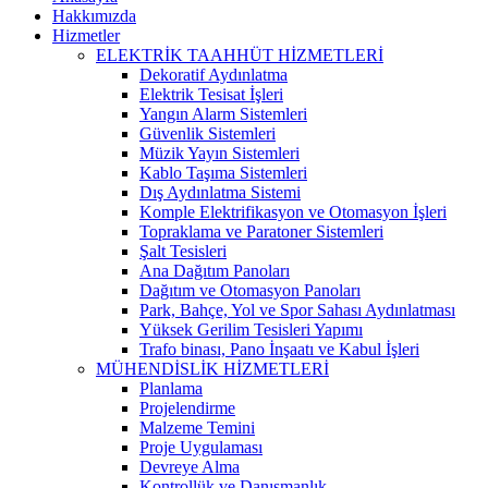
Hakkımızda
Hizmetler
ELEKTRİK TAAHHÜT HİZMETLERİ
Dekoratif Aydınlatma
Elektrik Tesisat İşleri
Yangın Alarm Sistemleri
Güvenlik Sistemleri
Müzik Yayın Sistemleri
Kablo Taşıma Sistemleri
Dış Aydınlatma Sistemi
Komple Elektrifikasyon ve Otomasyon İşleri
Topraklama ve Paratoner Sistemleri
Şalt Tesisleri
Ana Dağıtım Panoları
Dağıtım ve Otomasyon Panoları
Park, Bahçe, Yol ve Spor Sahası Aydınlatması
Yüksek Gerilim Tesisleri Yapımı
Trafo binası, Pano İnşaatı ve Kabul İşleri
MÜHENDİSLİK HİZMETLERİ
Planlama
Projelendirme
Malzeme Temini
Proje Uygulaması
Devreye Alma
Kontrollük ve Danışmanlık