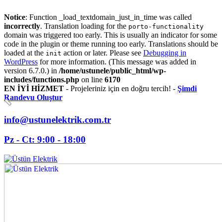
Notice
: Function _load_textdomain_just_in_time was called
incorrectly
. Translation loading for the
porto-functionality
domain was triggered too early. This is usually an indicator for some
code in the plugin or theme running too early. Translations should be
loaded at the
action or later. Please see
Debugging in
init
WordPress
for more information. (This message was added in
version 6.7.0.) in
/home/ustunele/public_html/wp-
includes/functions.php
on line
6170
EN İYİ HİZMET
- Projeleriniz için en doğru tercih! -
Şimdi
Randevu Oluştur
info@ustunelektrik.com.tr
Pz - Ct: 9:00 - 18:00