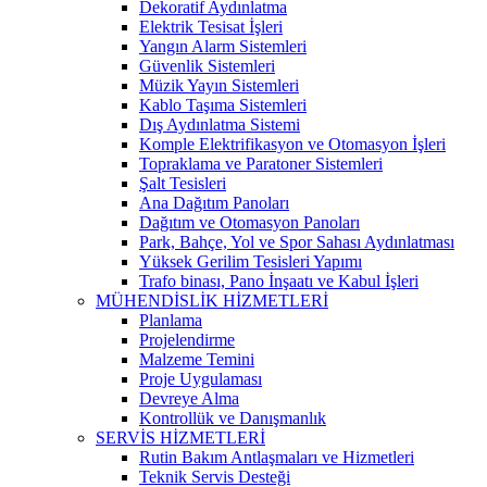
Dekoratif Aydınlatma
Elektrik Tesisat İşleri
Yangın Alarm Sistemleri
Güvenlik Sistemleri
Müzik Yayın Sistemleri
Kablo Taşıma Sistemleri
Dış Aydınlatma Sistemi
Komple Elektrifikasyon ve Otomasyon İşleri
Topraklama ve Paratoner Sistemleri
Şalt Tesisleri
Ana Dağıtım Panoları
Dağıtım ve Otomasyon Panoları
Park, Bahçe, Yol ve Spor Sahası Aydınlatması
Yüksek Gerilim Tesisleri Yapımı
Trafo binası, Pano İnşaatı ve Kabul İşleri
MÜHENDİSLİK HİZMETLERİ
Planlama
Projelendirme
Malzeme Temini
Proje Uygulaması
Devreye Alma
Kontrollük ve Danışmanlık
SERVİS HİZMETLERİ
Rutin Bakım Antlaşmaları ve Hizmetleri
Teknik Servis Desteği