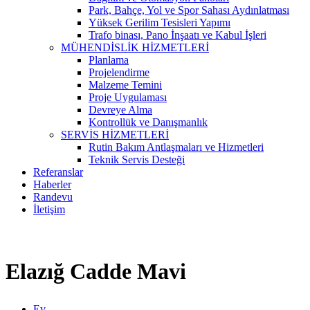
Park, Bahçe, Yol ve Spor Sahası Aydınlatması
Yüksek Gerilim Tesisleri Yapımı
Trafo binası, Pano İnşaatı ve Kabul İşleri
MÜHENDİSLİK HİZMETLERİ
Planlama
Projelendirme
Malzeme Temini
Proje Uygulaması
Devreye Alma
Kontrollük ve Danışmanlık
SERVİS HİZMETLERİ
Rutin Bakım Antlaşmaları ve Hizmetleri
Teknik Servis Desteği
Referanslar
Haberler
Randevu
İletişim
Elazığ Cadde Mavi
Ev