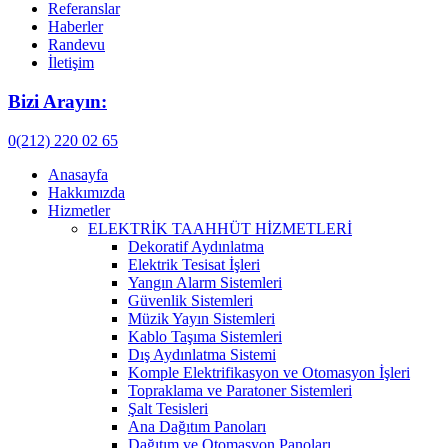
Referanslar
Haberler
Randevu
İletişim
Bizi Arayın:
0(212) 220 02 65
Anasayfa
Hakkımızda
Hizmetler
ELEKTRİK TAAHHÜT HİZMETLERİ
Dekoratif Aydınlatma
Elektrik Tesisat İşleri
Yangın Alarm Sistemleri
Güvenlik Sistemleri
Müzik Yayın Sistemleri
Kablo Taşıma Sistemleri
Dış Aydınlatma Sistemi
Komple Elektrifikasyon ve Otomasyon İşleri
Topraklama ve Paratoner Sistemleri
Şalt Tesisleri
Ana Dağıtım Panoları
Dağıtım ve Otomasyon Panoları