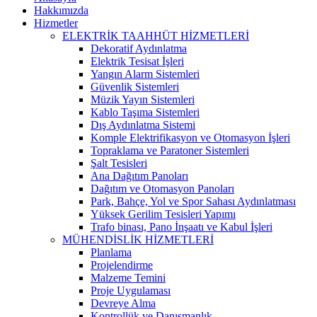
Hakkımızda
Hizmetler
ELEKTRİK TAAHHÜT HİZMETLERİ
Dekoratif Aydınlatma
Elektrik Tesisat İşleri
Yangın Alarm Sistemleri
Güvenlik Sistemleri
Müzik Yayın Sistemleri
Kablo Taşıma Sistemleri
Dış Aydınlatma Sistemi
Komple Elektrifikasyon ve Otomasyon İşleri
Topraklama ve Paratoner Sistemleri
Şalt Tesisleri
Ana Dağıtım Panoları
Dağıtım ve Otomasyon Panoları
Park, Bahçe, Yol ve Spor Sahası Aydınlatması
Yüksek Gerilim Tesisleri Yapımı
Trafo binası, Pano İnşaatı ve Kabul İşleri
MÜHENDİSLİK HİZMETLERİ
Planlama
Projelendirme
Malzeme Temini
Proje Uygulaması
Devreye Alma
Kontrollük ve Danışmanlık