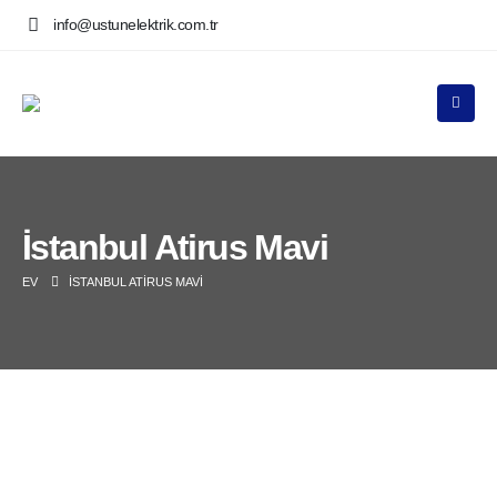
info@ustunelektrik.com.tr
İstanbul Atirus Mavi
EV
İSTANBUL ATIRUS MAVI