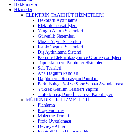
Hakkımızda
Hizmetler
ELEKTRİK TAAHHÜT HİZMETLERİ
Dekoratif Aydınlatma
Elektrik Tesisat İşleri
Yangın Alarm Sistemleri
Güvenlik Sistemleri
Müzik Yayın Sistemleri
Kablo Taşıma Sistemleri
Dış Aydınlatma Sistemi
Komple Elektrifikasyon ve Otomasyon İşleri
Topraklama ve Paratoner Sistemleri
Şalt Tesisleri
Ana Dağıtım Panoları
Dağıtım ve Otomasyon Panoları
Park, Bahçe, Yol ve Spor Sahası Aydınlatması
Yüksek Gerilim Tesisleri Yapımı
Trafo binası, Pano İnşaatı ve Kabul İşleri
MÜHENDİSLİK HİZMETLERİ
Planlama
Projelendirme
Malzeme Temini
Proje Uygulaması
Devreye Alma
Kontrollük ve Danışmanlık