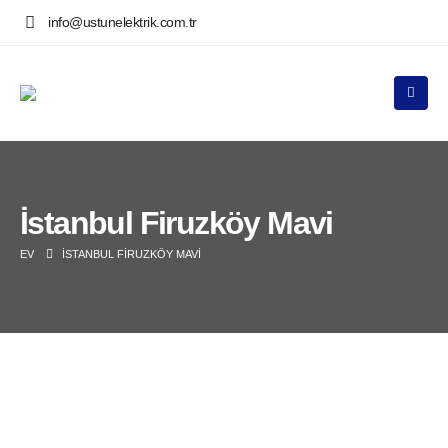
info@ustunelektrik.com.tr
İstanbul Firuzköy Mavi
EV
İSTANBUL FIRUZKÖY MAVI