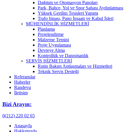
Dağıtım ve Otomasyon Panoları
Park, Bahçe, Yol ve Spor Sahası Aydınlatması
Yüksek Gerilim Tesisleri Yapımı
Trafo binası, Pano İnşaatı ve Kabul İşleri
MÜHENDİSLİK HİZMETLERİ
Planlama
Projelendirme
Malzeme Temini
Proje Uygulaması
Devreye Alma
Kontrollük ve Danışmanlık
SERVİS HİZMETLERİ
Rutin Bakım Antlaşmaları ve Hizmetleri
Teknik Servis Desteği
Referanslar
Haberler
Randevu
İletişim
Bizi Arayın:
0(212) 220 02 65
Anasayfa
Hakkımızda