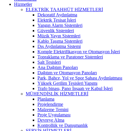
Hizmetler
ELEKTRİK TAAHHÜT HİZMETLERİ
Dekoratif Aydınlatma
Elektrik Tesisat İşleri
Yangın Alarm Sistemleri
Güvenlik Sistemleri
Müzik Yayın Sistemleri
Kablo Taşıma Sistemleri
Dış Aydınlatma Sistemi
Komple Elektrifikasyon ve Otomasyon İşleri
Topraklama ve Paratoner Sistemleri
Şalt Tesisleri
Ana Dağıtım Panoları
Dağıtım ve Otomasyon Panoları
Park, Bahçe, Yol ve Spor Sahası Aydınlatması
Yüksek Gerilim Tesisleri Yapımı
Trafo binası, Pano İnşaatı ve Kabul İşleri
MÜHENDİSLİK HİZMETLERİ
Planlama
Projelendirme
Malzeme Temini
Proje Uygulaması
Devreye Alma
Kontrollük ve Danışmanlık
SERVİS HİZMETLERİ