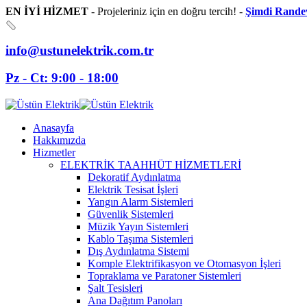
EN İYİ HİZMET
- Projeleriniz için en doğru tercih! -
Şimdi Rande
info@ustunelektrik.com.tr
Pz - Ct: 9:00 - 18:00
Anasayfa
Hakkımızda
Hizmetler
ELEKTRİK TAAHHÜT HİZMETLERİ
Dekoratif Aydınlatma
Elektrik Tesisat İşleri
Yangın Alarm Sistemleri
Güvenlik Sistemleri
Müzik Yayın Sistemleri
Kablo Taşıma Sistemleri
Dış Aydınlatma Sistemi
Komple Elektrifikasyon ve Otomasyon İşleri
Topraklama ve Paratoner Sistemleri
Şalt Tesisleri
Ana Dağıtım Panoları