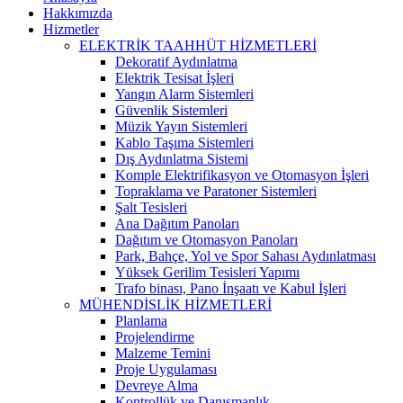
Hakkımızda
Hizmetler
ELEKTRİK TAAHHÜT HİZMETLERİ
Dekoratif Aydınlatma
Elektrik Tesisat İşleri
Yangın Alarm Sistemleri
Güvenlik Sistemleri
Müzik Yayın Sistemleri
Kablo Taşıma Sistemleri
Dış Aydınlatma Sistemi
Komple Elektrifikasyon ve Otomasyon İşleri
Topraklama ve Paratoner Sistemleri
Şalt Tesisleri
Ana Dağıtım Panoları
Dağıtım ve Otomasyon Panoları
Park, Bahçe, Yol ve Spor Sahası Aydınlatması
Yüksek Gerilim Tesisleri Yapımı
Trafo binası, Pano İnşaatı ve Kabul İşleri
MÜHENDİSLİK HİZMETLERİ
Planlama
Projelendirme
Malzeme Temini
Proje Uygulaması
Devreye Alma
Kontrollük ve Danışmanlık