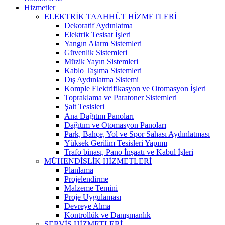
Hizmetler
ELEKTRİK TAAHHÜT HİZMETLERİ
Dekoratif Aydınlatma
Elektrik Tesisat İşleri
Yangın Alarm Sistemleri
Güvenlik Sistemleri
Müzik Yayın Sistemleri
Kablo Taşıma Sistemleri
Dış Aydınlatma Sistemi
Komple Elektrifikasyon ve Otomasyon İşleri
Topraklama ve Paratoner Sistemleri
Şalt Tesisleri
Ana Dağıtım Panoları
Dağıtım ve Otomasyon Panoları
Park, Bahçe, Yol ve Spor Sahası Aydınlatması
Yüksek Gerilim Tesisleri Yapımı
Trafo binası, Pano İnşaatı ve Kabul İşleri
MÜHENDİSLİK HİZMETLERİ
Planlama
Projelendirme
Malzeme Temini
Proje Uygulaması
Devreye Alma
Kontrollük ve Danışmanlık
SERVİS HİZMETLERİ