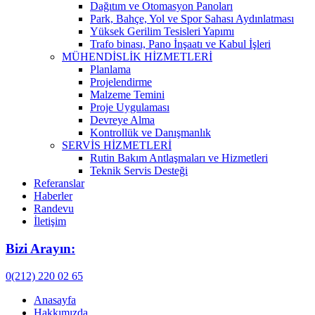
Dağıtım ve Otomasyon Panoları
Park, Bahçe, Yol ve Spor Sahası Aydınlatması
Yüksek Gerilim Tesisleri Yapımı
Trafo binası, Pano İnşaatı ve Kabul İşleri
MÜHENDİSLİK HİZMETLERİ
Planlama
Projelendirme
Malzeme Temini
Proje Uygulaması
Devreye Alma
Kontrollük ve Danışmanlık
SERVİS HİZMETLERİ
Rutin Bakım Antlaşmaları ve Hizmetleri
Teknik Servis Desteği
Referanslar
Haberler
Randevu
İletişim
Bizi Arayın:
0(212) 220 02 65
Anasayfa
Hakkımızda