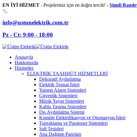
EN İYİ HİZMET
- Projeleriniz için en doğru tercih! -
Şimdi Rande
info@ustunelektrik.com.tr
Pz - Ct: 9:00 - 18:00
Anasayfa
Hakkımızda
Hizmetler
ELEKTRİK TAAHHÜT HİZMETLERİ
Dekoratif Aydınlatma
Elektrik Tesisat İşleri
Yangın Alarm Sistemleri
Güvenlik Sistemleri
Müzik Yayın Sistemleri
Kablo Taşıma Sistemleri
Dış Aydınlatma Sistemi
Komple Elektrifikasyon ve Otomasyon İşleri
Topraklama ve Paratoner Sistemleri
Şalt Tesisleri
Ana Dağıtım Panoları