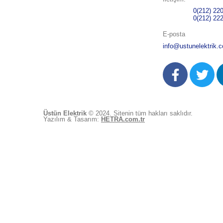
Telefon 1:
0(212) 22
Telefon 2:
0(212) 22
E-posta
info@ustunelektrik.c
Üstün Elektrik
© 2024. Sitenin tüm hakları saklıdır.
Yazılım & Tasarım:
HETRA.com.tr