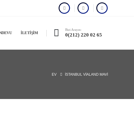
Bizi Arayın:
NDEVU
İLETIŞIM
0(212) 220 02 65
EV
İSTANBUL VIALAND MAVI