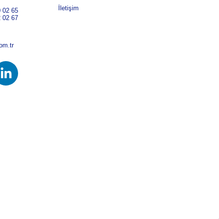
İletişim
0 02 65
2 02 67
om.tr