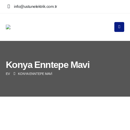
info@ustunelektrik.com.tr
Konya Enntepe Mavi
EV
KONYA ENNTEPE MAVI