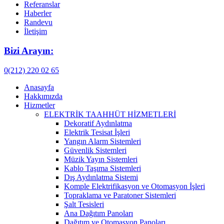
Referanslar
Haberler
Randevu
İletişim
Bizi Arayın:
0(212) 220 02 65
Anasayfa
Hakkımızda
Hizmetler
ELEKTRİK TAAHHÜT HİZMETLERİ
Dekoratif Aydınlatma
Elektrik Tesisat İşleri
Yangın Alarm Sistemleri
Güvenlik Sistemleri
Müzik Yayın Sistemleri
Kablo Taşıma Sistemleri
Dış Aydınlatma Sistemi
Komple Elektrifikasyon ve Otomasyon İşleri
Topraklama ve Paratoner Sistemleri
Şalt Tesisleri
Ana Dağıtım Panoları
Dağıtım ve Otomasyon Panoları