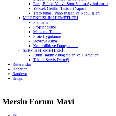
Park, Bahçe, Yol ve Spor Sahası Aydınlatması
Yüksek Gerilim Tesisleri Yapımı
Trafo binası, Pano İnşaatı ve Kabul İşleri
MÜHENDİSLİK HİZMETLERİ
Planlama
Projelendirme
Malzeme Temini
Proje Uygulaması
Devreye Alma
Kontrollük ve Danışmanlık
SERVİS HİZMETLERİ
Rutin Bakım Antlaşmaları ve Hizmetleri
Teknik Servis Desteği
Referanslar
Haberler
Randevu
İletişim
Mersin Forum Mavi
Ev