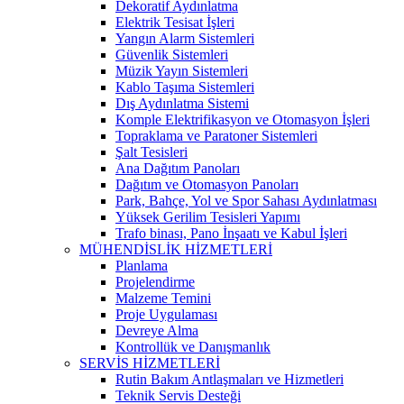
Dekoratif Aydınlatma
Elektrik Tesisat İşleri
Yangın Alarm Sistemleri
Güvenlik Sistemleri
Müzik Yayın Sistemleri
Kablo Taşıma Sistemleri
Dış Aydınlatma Sistemi
Komple Elektrifikasyon ve Otomasyon İşleri
Topraklama ve Paratoner Sistemleri
Şalt Tesisleri
Ana Dağıtım Panoları
Dağıtım ve Otomasyon Panoları
Park, Bahçe, Yol ve Spor Sahası Aydınlatması
Yüksek Gerilim Tesisleri Yapımı
Trafo binası, Pano İnşaatı ve Kabul İşleri
MÜHENDİSLİK HİZMETLERİ
Planlama
Projelendirme
Malzeme Temini
Proje Uygulaması
Devreye Alma
Kontrollük ve Danışmanlık
SERVİS HİZMETLERİ
Rutin Bakım Antlaşmaları ve Hizmetleri
Teknik Servis Desteği