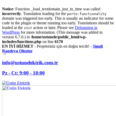
Notice
: Function _load_textdomain_just_in_time was called
incorrectly
. Translation loading for the
porto-functionality
domain was triggered too early. This is usually an indicator for some
code in the plugin or theme running too early. Translations should be
loaded at the
action or later. Please see
Debugging in
init
WordPress
for more information. (This message was added in
version 6.7.0.) in
/home/ustunele/public_html/wp-
includes/functions.php
on line
6170
EN İYİ HİZMET
- Projeleriniz için en doğru tercih! -
Şimdi
Randevu Oluştur
info@ustunelektrik.com.tr
Pz - Ct: 9:00 - 18:00