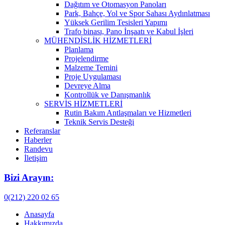
Dağıtım ve Otomasyon Panoları
Park, Bahçe, Yol ve Spor Sahası Aydınlatması
Yüksek Gerilim Tesisleri Yapımı
Trafo binası, Pano İnşaatı ve Kabul İşleri
MÜHENDİSLİK HİZMETLERİ
Planlama
Projelendirme
Malzeme Temini
Proje Uygulaması
Devreye Alma
Kontrollük ve Danışmanlık
SERVİS HİZMETLERİ
Rutin Bakım Antlaşmaları ve Hizmetleri
Teknik Servis Desteği
Referanslar
Haberler
Randevu
İletişim
Bizi Arayın:
0(212) 220 02 65
Anasayfa
Hakkımızda