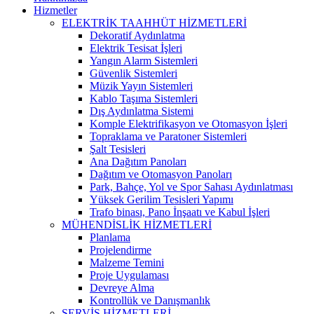
Hizmetler
ELEKTRİK TAAHHÜT HİZMETLERİ
Dekoratif Aydınlatma
Elektrik Tesisat İşleri
Yangın Alarm Sistemleri
Güvenlik Sistemleri
Müzik Yayın Sistemleri
Kablo Taşıma Sistemleri
Dış Aydınlatma Sistemi
Komple Elektrifikasyon ve Otomasyon İşleri
Topraklama ve Paratoner Sistemleri
Şalt Tesisleri
Ana Dağıtım Panoları
Dağıtım ve Otomasyon Panoları
Park, Bahçe, Yol ve Spor Sahası Aydınlatması
Yüksek Gerilim Tesisleri Yapımı
Trafo binası, Pano İnşaatı ve Kabul İşleri
MÜHENDİSLİK HİZMETLERİ
Planlama
Projelendirme
Malzeme Temini
Proje Uygulaması
Devreye Alma
Kontrollük ve Danışmanlık
SERVİS HİZMETLERİ