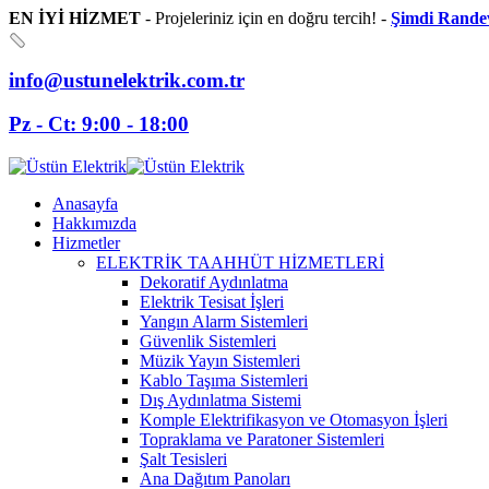
EN İYİ HİZMET
- Projeleriniz için en doğru tercih! -
Şimdi Rande
info@ustunelektrik.com.tr
Pz - Ct: 9:00 - 18:00
Anasayfa
Hakkımızda
Hizmetler
ELEKTRİK TAAHHÜT HİZMETLERİ
Dekoratif Aydınlatma
Elektrik Tesisat İşleri
Yangın Alarm Sistemleri
Güvenlik Sistemleri
Müzik Yayın Sistemleri
Kablo Taşıma Sistemleri
Dış Aydınlatma Sistemi
Komple Elektrifikasyon ve Otomasyon İşleri
Topraklama ve Paratoner Sistemleri
Şalt Tesisleri
Ana Dağıtım Panoları