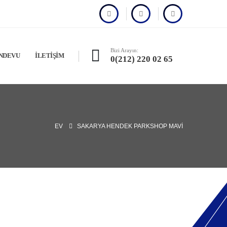
Bizi Arayın:
NDEVU
İLETIŞIM
0(212) 220 02 65
EV
SAKARYA HENDEK PARKSHOP MAVI