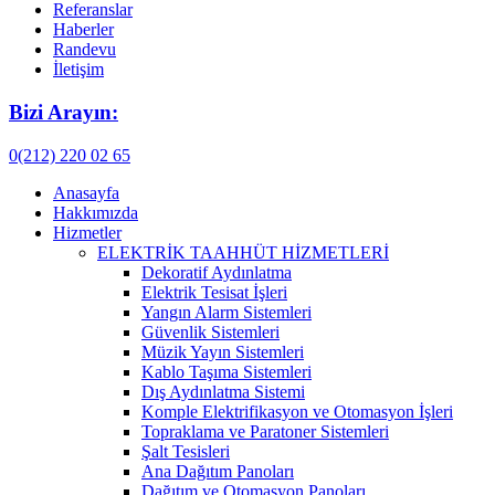
Referanslar
Haberler
Randevu
İletişim
Bizi Arayın:
0(212) 220 02 65
Anasayfa
Hakkımızda
Hizmetler
ELEKTRİK TAAHHÜT HİZMETLERİ
Dekoratif Aydınlatma
Elektrik Tesisat İşleri
Yangın Alarm Sistemleri
Güvenlik Sistemleri
Müzik Yayın Sistemleri
Kablo Taşıma Sistemleri
Dış Aydınlatma Sistemi
Komple Elektrifikasyon ve Otomasyon İşleri
Topraklama ve Paratoner Sistemleri
Şalt Tesisleri
Ana Dağıtım Panoları
Dağıtım ve Otomasyon Panoları