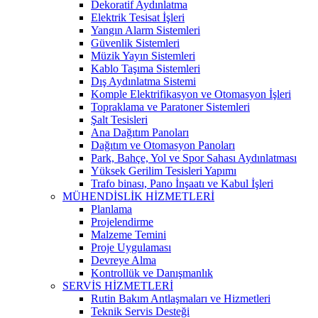
Dekoratif Aydınlatma
Elektrik Tesisat İşleri
Yangın Alarm Sistemleri
Güvenlik Sistemleri
Müzik Yayın Sistemleri
Kablo Taşıma Sistemleri
Dış Aydınlatma Sistemi
Komple Elektrifikasyon ve Otomasyon İşleri
Topraklama ve Paratoner Sistemleri
Şalt Tesisleri
Ana Dağıtım Panoları
Dağıtım ve Otomasyon Panoları
Park, Bahçe, Yol ve Spor Sahası Aydınlatması
Yüksek Gerilim Tesisleri Yapımı
Trafo binası, Pano İnşaatı ve Kabul İşleri
MÜHENDİSLİK HİZMETLERİ
Planlama
Projelendirme
Malzeme Temini
Proje Uygulaması
Devreye Alma
Kontrollük ve Danışmanlık
SERVİS HİZMETLERİ
Rutin Bakım Antlaşmaları ve Hizmetleri
Teknik Servis Desteği