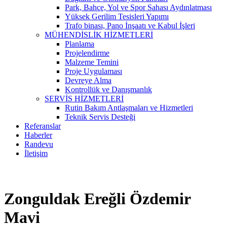
Park, Bahçe, Yol ve Spor Sahası Aydınlatması
Yüksek Gerilim Tesisleri Yapımı
Trafo binası, Pano İnşaatı ve Kabul İşleri
MÜHENDİSLİK HİZMETLERİ
Planlama
Projelendirme
Malzeme Temini
Proje Uygulaması
Devreye Alma
Kontrollük ve Danışmanlık
SERVİS HİZMETLERİ
Rutin Bakım Antlaşmaları ve Hizmetleri
Teknik Servis Desteği
Referanslar
Haberler
Randevu
İletişim
Zonguldak Ereğli Özdemir
Mavi