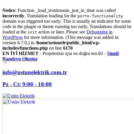
Notice
: Function _load_textdomain_just_in_time was called
incorrectly
. Translation loading for the
porto-functionality
domain was triggered too early. This is usually an indicator for some
code in the plugin or theme running too early. Translations should be
loaded at the
action or later. Please see
Debugging in
init
WordPress
for more information. (This message was added in
version 6.7.0.) in
/home/ustunele/public_html/wp-
includes/functions.php
on line
6170
EN İYİ HİZMET
- Projeleriniz için en doğru tercih! -
Şimdi
Randevu Oluştur
info@ustunelektrik.com.tr
Pz - Ct: 9:00 - 18:00